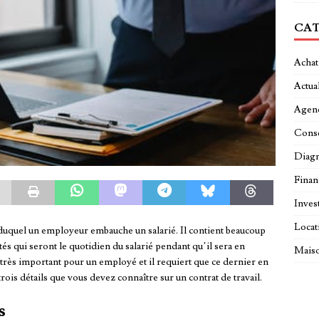
CAT
Achat
Actual
Agen
Conse
Diagn
Fina
Inves
Locat
e duquel un employeur embauche un salarié. Il contient beaucoup
ités qui seront le quotidien du salarié pendant qu’il sera en
Maiso
t très important pour un employé et il requiert que ce dernier en
trois détails que vous devez connaître sur un contrat de travail.
s