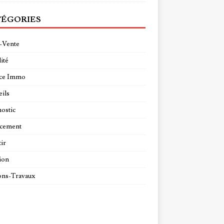
ÉGORIES
-Vente
ité
ce Immo
ils
ostic
ncement
tir
ion
ns-Travaux