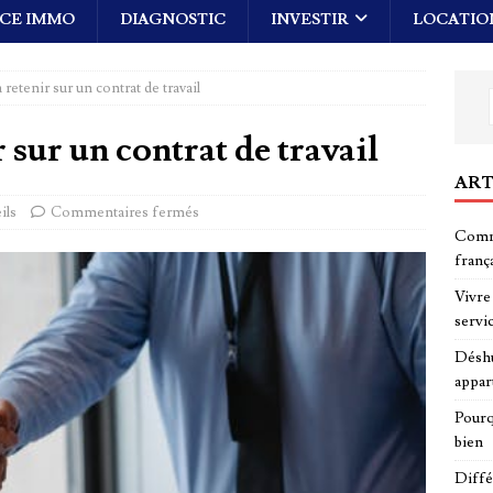
CE IMMO
DIAGNOSTIC
INVESTIR
LOCATIO
à retenir sur un contrat de travail
ir sur un contrat de travail
ART
ils
Commentaires fermés
Comme
franç
Vivre 
servi
Déshu
appar
Pourq
bien
Diffé