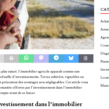
CAT
Achat
Actual
Agen
Conse
Diagn
Fina
Inves
n plus saturé, l’immobilier agricole apparaît comme une
tefeuille d’investissements. Terres cultivées, vignobles ou
Locat
t présentent des avantages non négligeables. Cet article vous
Maiso
tunités offertes par l’investissement dans l’immobilier
compte avant de se lancer.
nvestissement dans l’immobilier