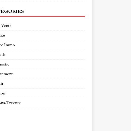
ÉGORIES
-Vente
ité
ce Immo
ils
ostic
ncement
tir
ion
ns-Travaux