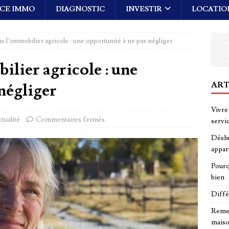
CE IMMO
DIAGNOSTIC
INVESTIR
LOCATIO
ns l’immobilier agricole : une opportunité à ne pas négliger
ilier agricole : une
ART
 négliger
Vivre 
ctualité
Commentaires fermés
servi
Déshu
appar
Pourq
bien
Diffé
Remed
maiso