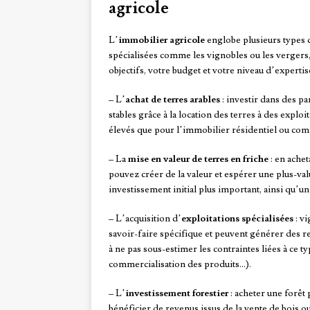
agricole
L’
immobilier agricole
englobe plusieurs types de
spécialisées comme les vignobles ou les vergers, 
objectifs, votre budget et votre niveau d’experti
– L’
achat de terres arables
: investir dans des pa
stables grâce à la location des terres à des expl
élevés que pour l’immobilier résidentiel ou com
– La
mise en valeur de terres en friche
: en achet
pouvez créer de la valeur et espérer une plus-val
investissement initial plus important, ainsi qu’un 
– L’acquisition d’
exploitations spécialisées
: vi
savoir-faire spécifique et peuvent générer des r
à ne pas sous-estimer les contraintes liées à ce t
commercialisation des produits…).
– L’
investissement forestier
: acheter une forêt 
bénéficier de revenus issus de la vente de bois o