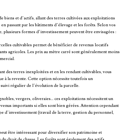
 biens et d’actifs, allant des terres cultivées aux exploitations
en passant par les bâtiments d’élevage et les forêts. Selon vos
se, plusieurs formes d’investissement peuvent être envisagées :
rcelles cultivables permet de bénéficier de revenus locatifs
oitants agricoles. Les prix au mètre carré sont généralement moins
mercial.
ant des terres inexploitées et en les rendant cultivables, vous
ue à la revente. Cette option nécessite toutefois un
suivi régulier de l’évolution de la parcelle.
gnobles, vergers, oliveraies… ces exploitations nécessitent un
evenus importants si elles sont bien gérées. Attention cependant
ype d’investissement (travail de la terre, gestion du personnel,
peut être intéressant pour diversifier son patrimoine et
u du droit de chasse. Les forêts sont également des actifs