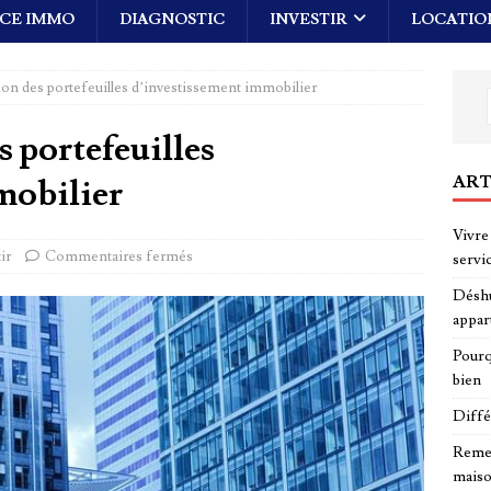
CE IMMO
DIAGNOSTIC
INVESTIR
LOCATIO
tion des portefeuilles d’investissement immobilier
s portefeuilles
ART
mobilier
Vivre 
ir
Commentaires fermés
servi
Déshu
appar
Pourq
bien
Diffé
Remed
maiso