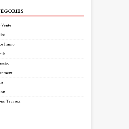
ÉGORIES
-Vente
ité
ce Immo
ils
ostic
ncement
tir
ion
ns-Travaux