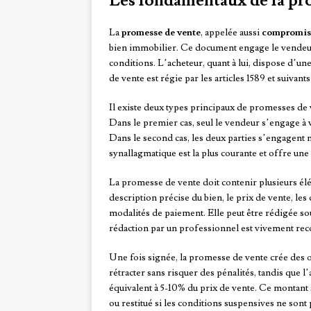
Les fondamentaux de la pr
La
promesse de vente
, appelée aussi
compromis 
bien immobilier. Ce document engage le vendeur 
conditions. L’acheteur, quant à lui, dispose d’
de vente est régie par les articles 1589 et suivant
Il existe deux types principaux de promesses de v
Dans le premier cas, seul le vendeur s’engage à 
Dans le second cas, les deux parties s’engagent 
synallagmatique est la plus courante et offre une 
La promesse de vente doit contenir plusieurs éléme
description précise du bien, le prix de vente, les
modalités de paiement. Elle peut être rédigée so
rédaction par un professionnel est vivement reco
Une fois signée, la promesse de vente crée des o
rétracter sans risquer des pénalités, tandis que
équivalent à 5-10% du prix de vente. Ce montant se
ou restitué si les conditions suspensives ne sont 