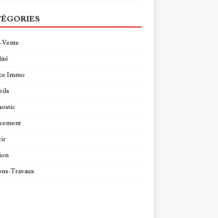
ÉGORIES
-Vente
ité
ce Immo
ils
ostic
ncement
tir
ion
ns-Travaux