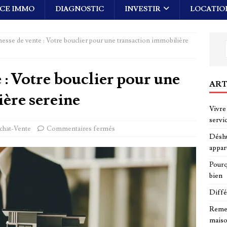
CE IMMO
DIAGNOSTIC
INVESTIR
LOCATIO
esse de vente : Votre bouclier pour une transaction immobilière
 : Votre bouclier pour une
ART
ère sereine
Vivre 
servi
chat-Vente
Commentaires fermés
Déshu
appar
Pourq
bien
Diffé
Remed
maiso