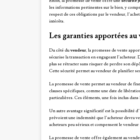
Enfin, la promesse de vente offre une
sécurité 
les informations pertinentes sur le bien, y compr
respect de ces obligations par le vendeur, l’ach
intérêts.
Les garanties apportées au
Du côté du
vendeur
, la promesse de vente appor
sécurise la transaction en engageant l’acheteur.
plus se rétracter sans risquer de perdre son dép
Cette sécurité permet au vendeur de planifier 
La promesse de vente permet au vendeur de fixe
clauses spécifiques, comme une date de libératio
particulières. Ces éléments, une fois inclus dan
Un autre avantage significatif est la possibilité 
prévoient une indemnité que l’acheteur devra vers
acheteurs peu sérieux et compensent le vendeur en
La promesse de vente offre également au vend