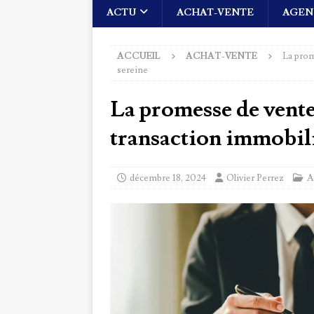
ACTU
ACHAT-VENTE
AGEN
ACCUEIL
ACHAT-VENTE
La prom
sereine
La promesse de vente
transaction immobili
décembre 18, 2024
Olivier Perrez
A