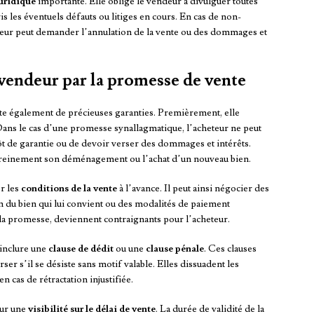
juridique
importante. Elle oblige le vendeur à divulguer toutes
is les éventuels défauts ou litiges en cours. En cas de non-
eteur peut demander l’annulation de la vente ou des dommages et
 vendeur par la promesse de vente
te également de précieuses garanties. Premièrement, elle
 Dans le cas d’une promesse synallagmatique, l’acheteur ne peut
ôt de garantie ou de devoir verser des dommages et intérêts.
sereinement son déménagement ou l’achat d’un nouveau bien.
r les
conditions de la vente
à l’avance. Il peut ainsi négocier des
n du bien qui lui convient ou des modalités de paiement
s la promesse, deviennent contraignants pour l’acheteur.
d’inclure une
clause de dédit
ou une
clause pénale
. Ces clauses
er s’il se désiste sans motif valable. Elles dissuadent les
 cas de rétractation injustifiée.
eur une
visibilité sur le délai de vente
. La durée de validité de la