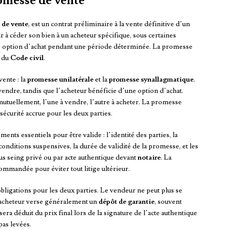
omesse de vente
de vente
, est un contrat préliminaire à la vente définitive d’un
à céder son bien à un acheteur spécifique, sous certaines
une option d’achat pendant une période déterminée. La promesse
s du
Code civil
.
ente : la
promesse unilatérale
et la
promesse synallagmatique
.
vendre, tandis que l’acheteur bénéficie d’une option d’achat.
mutuellement, l’une à vendre, l’autre à acheter. La promesse
sécurité accrue pour les deux parties.
nts essentiels pour être valide : l’identité des parties, la
 conditions suspensives, la durée de validité de la promesse, et les
us seing privé ou par acte authentique devant
notaire
. La
mmandée pour éviter tout litige ultérieur.
bligations pour les deux parties. Le vendeur ne peut plus se
 l’acheteur verse généralement un
dépôt de garantie
, souvent
ra déduit du prix final lors de la signature de l’acte authentique
pas levées.