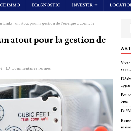
CE IMMO
DIAGNOSTIC
INVESTIR
LOCATIO
 Linky : un atout pour la gestion de l’énergie à domicile
un atout pour la gestion de
ART
Vivre 
té
Commentaires fermés
servi
Déshu
appar
Pourq
bien
Diffé
Remed
maiso