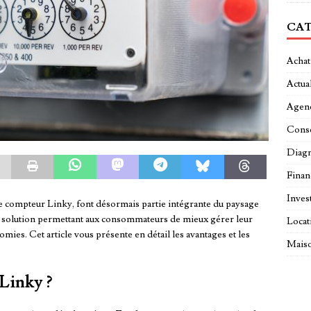
CAT
Achat
Actual
Agen
Conse
Diagn
Fina
Inves
 le compteur Linky, font désormais partie intégrante du paysage
e solution permettant aux consommateurs de mieux gérer leur
Locat
ies. Cet article vous présente en détail les avantages et les
Maiso
Linky ?