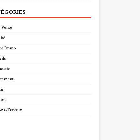
ÉGORIES
-Vente
ité
ce Immo
ils
ostic
ncement
tir
ion
ns-Travaux