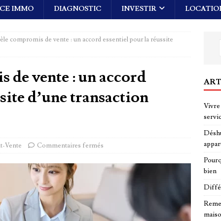
CE IMMO
DIAGNOSTIC
INVESTIR
LOCATIO
le compromis de vente : un accord essentiel pour la réussite
 de vente : un accord
ART
ssite d’une transaction
Vivre 
servi
Déshu
appar
t-Vente
Commentaires fermés
Pourq
bien
Diffé
Remed
maiso