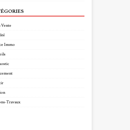
ÉGORIES
-Vente
ité
ce Immo
ils
ostic
ncement
tir
ion
ns-Travaux