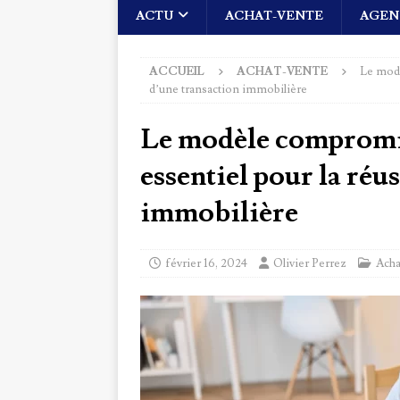
ACTU
ACHAT-VENTE
AGEN
ACCUEIL
ACHAT-VENTE
Le modè
d’une transaction immobilière
Le modèle compromis
essentiel pour la réu
immobilière
février 16, 2024
Olivier Perrez
Acha