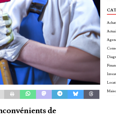
CAT
Achat
Actual
Agen
Conse
Diagn
Fina
Inves
Locat
Maiso
inconvénients de