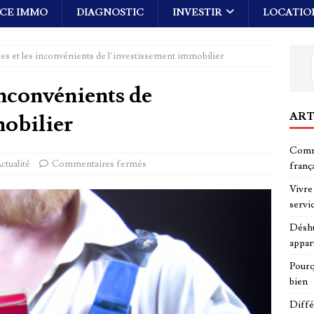
CE IMMO
DIAGNOSTIC
INVESTIR
LOCATIO
es et les inconvénients de l’investissement immobilier
inconvénients de
ART
mobilier
Comme
ctualité
Commentaires fermés
franç
Vivre 
servi
Déshu
appar
Pourq
bien
Diffé