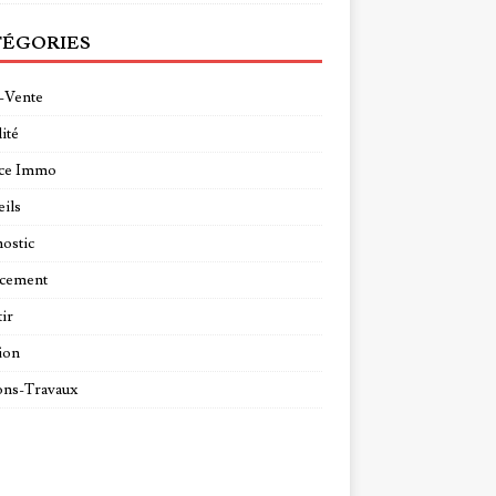
ÉGORIES
-Vente
ité
ce Immo
ils
ostic
ncement
tir
ion
ns-Travaux