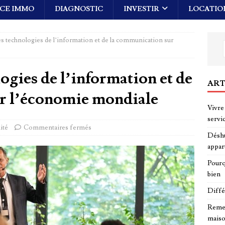
CE IMMO
DIAGNOSTIC
INVESTIR
LOCATIO
s technologies de l’information et de la communication sur
ogies de l’information et de
ART
r l’économie mondiale
Vivre 
servi
ité
Commentaires fermés
Déshu
appar
Pourq
bien
Diffé
Remed
maiso