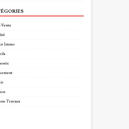
ÉGORIES
-Vente
ité
ce Immo
ils
ostic
ncement
tir
ion
ns-Travaux