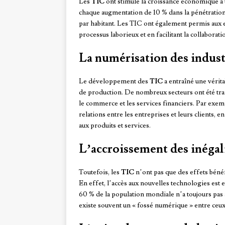
Les
TIC
ont stimulé la croissance économique à 
chaque augmentation de 10 % dans la pénétration
par habitant. Les TIC ont également permis aux e
processus laborieux et en facilitant la collaborati
La numérisation des indust
Le développement des
TIC
a entraîné une vérita
de production. De nombreux secteurs ont été tra
le commerce et les services financiers. Par exem
relations entre les entreprises et leurs clients, 
aux produits et services.
L’accroissement des inéga
Toutefois, les
TIC
n’ont pas que des effets bénéf
En effet, l’accès aux nouvelles technologies est 
60 % de la population mondiale n’a toujours pas 
existe souvent un « fossé numérique » entre ceux q