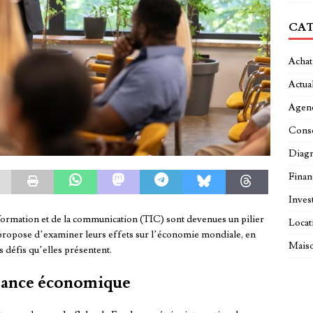
CAT
Achat
Actual
Agen
Conse
Diagn
Fina
Inves
nformation et de la communication (TIC) sont devenues un pilier
Locat
 propose d’examiner leurs effets sur l’économie mondiale, en
Maiso
es défis qu’elles présentent.
ssance économique