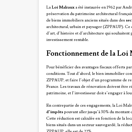
La
Loi Malraux
a été instaurée en 1962 par André
préservation du patrimoine architectural français e
de biens immobiliers anciens situés dans des
sec
architectural, urbain et paysager (ZPPAUP). Ce d
d’art, d’histoire et d’architecture qui souhaitent
investissement rentable.
Fonctionnement de la Loi
Pour bénéficier des avantages fiscaux offerts par
conditions. Tout d’abord, le bien immobilier con
ZPPAUP, et faire l’objet d’un programme de rest
France. Les travaux de rénovation doivent être ré
patrimoine, et l’investisseur doit s’engager à l
En contrepartie de ces engagements, la Loi Malr
d’impôts
pouvant aller jusqu’à 30% du montant de
Cette réduction est calculée en fonction de la loca
biens situés dans un secteur sauvegardé, la réduc
ZPPAUP, elle est de 22%.