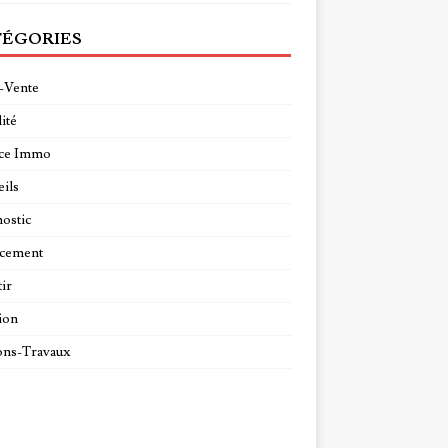
ÉGORIES
-Vente
ité
ce Immo
ils
ostic
ncement
tir
ion
ns-Travaux