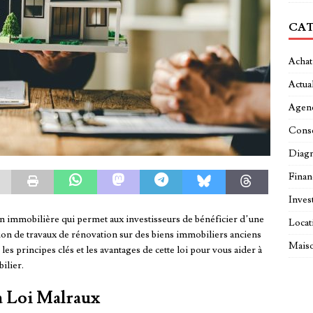
CAT
Achat
Actual
Agen
Conse
Diagn
Fina
Inves
ion immobilière qui permet aux investisseurs de bénéficier d’une
Locat
tion de travaux de rénovation sur des biens immobiliers anciens
Maiso
es principes clés et les avantages de cette loi pour vous aider à
ilier.
la Loi Malraux