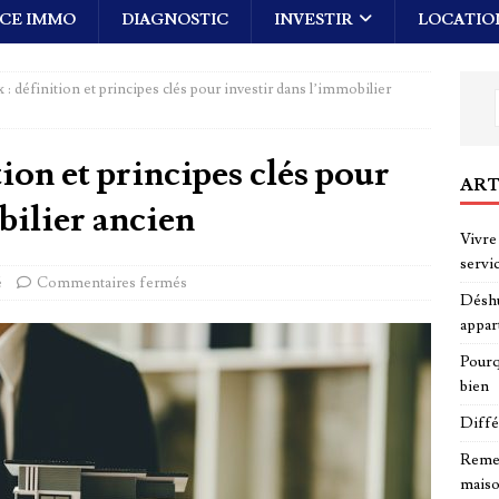
CE IMMO
DIAGNOSTIC
INVESTIR
LOCATIO
 : définition et principes clés pour investir dans l’immobilier
ion et principes clés pour
ART
bilier ancien
Vivre 
servi
é
Commentaires fermés
Déshu
appar
Pourq
bien
Diffé
Remed
maiso