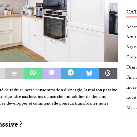
CAT
Achat
Actual
Agen
Conse
Diagn
Fina
Inves
ité de réduire notre consommation d’énergie, la
maison passive
ur répondre aux besoins du marché immobilier de demain.
Locat
 se développer et comment elle pourrait transformer notre
Maiso
ssive ?