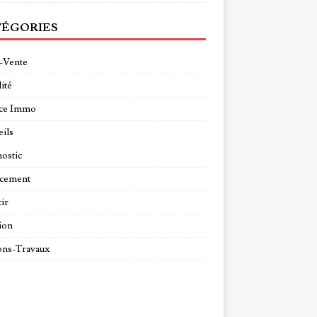
ÉGORIES
-Vente
ité
ce Immo
ils
ostic
ncement
tir
ion
ns-Travaux