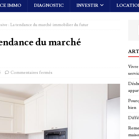
CE IMMO
DIAGNOSTIC
INVESTIR
LOCATIO
sive : La tendance du marché immobilier du futur
tendance du marché
ART
Vivre 
é
Commentaires fermés
servi
Déshu
appar
Pourq
bien
Diffé
Remed
maiso