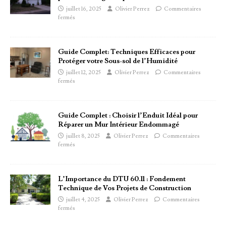
juillet 16, 2025
Olivier Perrez
Commentaires
fermés
Guide Complet: Techniques Efficaces pour
Protéger votre Sous-sol de l’Humidité
juillet 12, 2025
Olivier Perrez
Commentaires
fermés
Guide Complet : Choisir l’Enduit Idéal pour
Réparer un Mur Intérieur Endommagé
juillet 8, 2025
Olivier Perrez
Commentaires
fermés
L’Importance du DTU 60.11 : Fondement
Technique de Vos Projets de Construction
juillet 4, 2025
Olivier Perrez
Commentaires
fermés