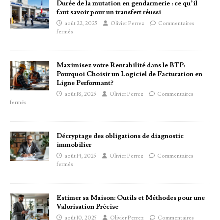
Durée de la mutation en gendarmerie : ce qu’il
faut savoir pour un transfert réussi
août 22, 2025
Olivier Perrez
Commentaires
fermés
Maximisez votre Rentabilité dans le BTP:
Pourquoi Choisir un Logiciel de Facturation en
Ligne Performant?
août 18, 2025
Olivier Perrez
Commentaires
fermés
Décryptage des obligations de diagnostic
immobilier
août 14, 2025
Olivier Perrez
Commentaires
fermés
Estimer sa Maison: Outils et Méthodes pour une
Valorisation Précise
août 10, 2025
Olivier Perrez
Commentaires