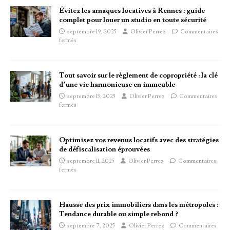
Évitez les arnaques locatives à Rennes : guide
complet pour louer un studio en toute sécurité
septembre 19, 2025
Olivier Perrez
Commentaires
fermés
Tout savoir sur le règlement de copropriété : la clé
d’une vie harmonieuse en immeuble
septembre 15, 2025
Olivier Perrez
Commentaires
fermés
Optimisez vos revenus locatifs avec des stratégies
de défiscalisation éprouvées
septembre 11, 2025
Olivier Perrez
Commentaires
fermés
Hausse des prix immobiliers dans les métropoles :
Tendance durable ou simple rebond ?
septembre 7, 2025
Olivier Perrez
Commentaires